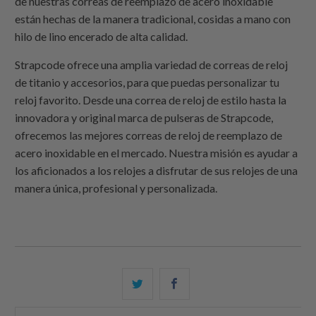
de nuestras correas de reemplazo de acero inoxidable
están hechas de la manera tradicional, cosidas a mano con
hilo de lino encerado de alta calidad.
Strapcode
ofrece una amplia variedad de correas de reloj
de titanio y accesorios, para que puedas personalizar tu
reloj favorito. Desde una correa de reloj de estilo hasta la
innovadora y original marca de pulseras de
Strapcode
,
ofrecemos las mejores correas de reloj de reemplazo de
acero inoxidable en el mercado. Nuestra misión es ayudar a
los aficionados a los relojes a disfrutar de sus relojes de una
manera única, profesional y personalizada.
Comparte
Comparte
esto
esto