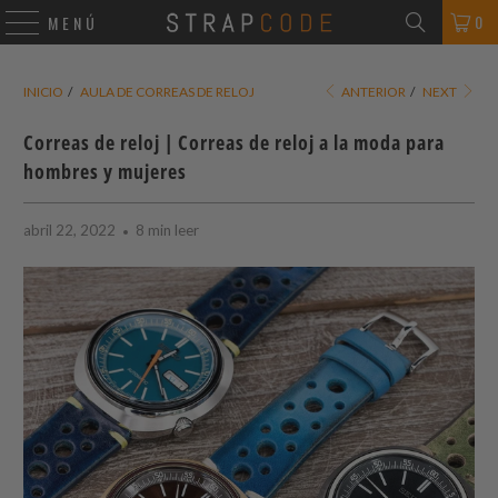
0
MENÚ
INICIO
/
AULA DE CORREAS DE RELOJ
ANTERIOR
/
NEXT
Correas de reloj | Correas de reloj a la moda para
hombres y mujeres
abril 22, 2022
8 min leer