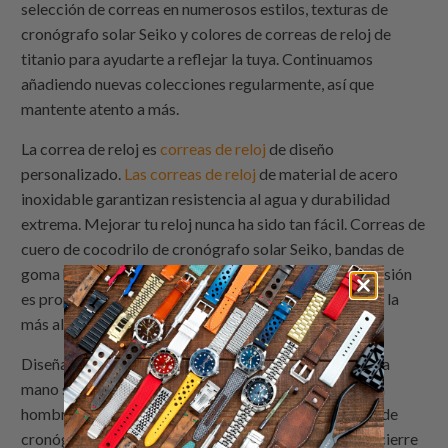
selección de correas en numerosos estilos, texturas de
cronógrafo solar Seiko y colores de correas de reloj de
titanio para ayudarte a reflejar la tuya. Continuamos
añadiendo nuevas colecciones regularmente, así que
mantente atento a más.
La correa de reloj es
correas de reloj
de diseño
personalizado.
Las correas de reloj
de material de acero
inoxidable garantizan resistencia al agua y durabilidad
extrema. Mejorar tu reloj nunca ha sido tan fácil. Correas de
cuero de cocodrilo de cronógrafo solar Seiko, bandas de
goma hechas a mano italianas y francesas. Nuestra misión
es proporcionar
correas de reloj
con los productos de la
más alta calidad, en todo momento.
Diseñadas por costureras, las correas de reloj hechas a
mano son ideales para un reloj de vestir moderno para
hombres o mujeres. Correa de reloj de cuero genuino de
cronógrafo solar Seiko, hecha de piel de ternera, con cierre