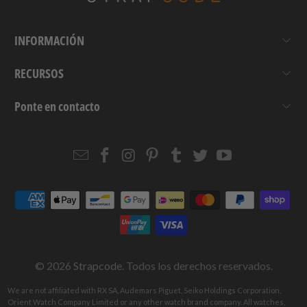
INFORMACIÓN
RECURSOS
Ponte en contacto
Email
Strapcode
Strapcode
Strapcode
Strapcode
Strapcode
Strapcode
Strapcode
on
on
on
on
on
on
Facebook
Instagram
Pinterest
Tumblr
Twitter
YouTube
© 2026
Strapcode
. Todos los derechos reservados.
We are not affiliated with RX SA, Audemars Piguet, Seiko Holdings Corporation,
Orient Watch Company Limited or any other watch brand company. All watches,