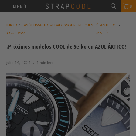
0
MENÚ
INICIO
/
LAS ÚLTIMAS NOVEDADES SOBRE RELOJES
ANTERIOR
/
Y CORREAS
NEXT
¡Próximos modelos COOL de Seiko en AZUL ÁRTICO!
julio 14, 2021
1 min leer