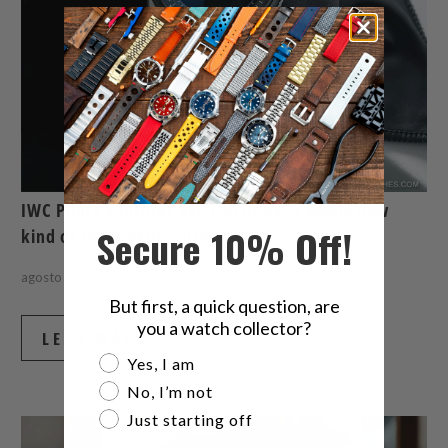
IWC Pilots Venturer Vertical Drive, a whole new
Secure 10% Off!
kind of space exploration watch
agosto 06, 2026
6 min leer
But first, a quick question, are
you a watch collector?
LEER MÁS
Are you a watch collector?
Yes, I am
No, I’m not
Just starting off