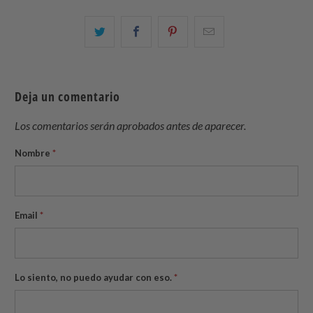
Comparte
Comparte
Compartir
Email
esto
esto
esto
this
en
en
en
to
Twitter
Facebook
Pinterest
a
Deja un comentario
friend
Los comentarios serán aprobados antes de aparecer.
Nombre
*
Email
*
Lo siento, no puedo ayudar con eso.
*