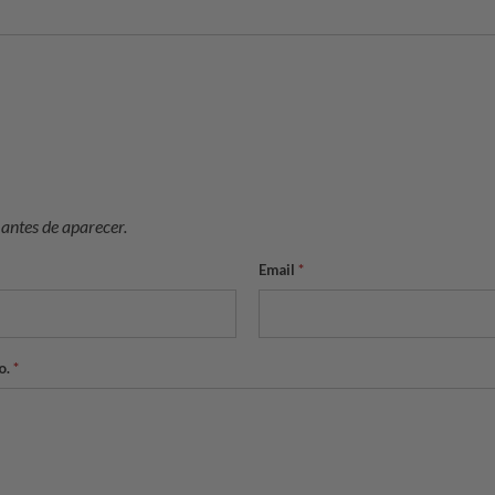
antes de aparecer.
Email
*
o.
*