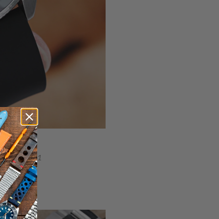
 PADI SRPG21
lmente.