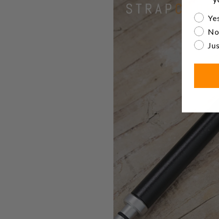
Are yo
Yes
No
Jus