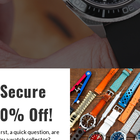
Secure
k FKM Rubber
Quick Release Watch Band en
Seiko Prospex Samurai
10% Off!
o con PADI para lanzar relojes de buceo de edición especial anua
irst, a quick question, are
ou a watch collector?