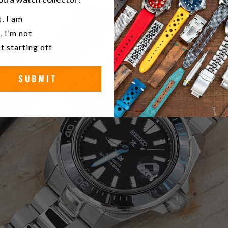
u a watch collector?
, I am
, I’m not
t starting off
SUBMIT