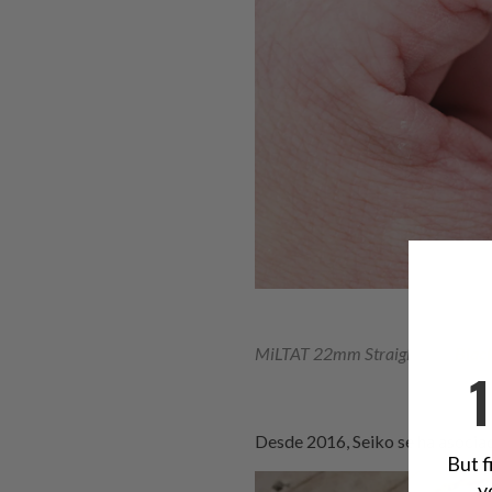
MiLTAT 22mm Straight End
Blac
Desde 2016, Seiko se ha asociad
But f
y