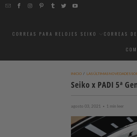
EMAIL
STRAPCODE
STRAPCODE
STRAPCODE
STRAPCODE
STRAPCODE
STRAPCODE
STRAPCODE
ON
ON
ON
ON
ON
ON
FACEBOOK
INSTAGRAM
PINTEREST
TUMBLR
TWITTER
YOUTUBE
CORREAS PARA RELOJES SEIKO
CORREAS DE
COM
INICIO
/
LAS ÚLTIMAS NOVEDADES SO
Seiko x PADI 5ª G
agosto 03, 2021
1 min leer