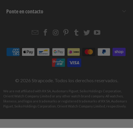
Ponte en contacto
Email
Strapcode
Strapcode
Strapcode
Strapcode
Strapcode
Strapcode
Strapcode
on
on
on
on
on
on
Facebook
Instagram
Pinterest
Tumblr
Twitter
YouTube
© 2026
Strapcode
. Todos los derechos reservados.
We are not affiliated with RX SA, Audemars Piguet, Seiko Holdings Corporation,
Orient Watch Company Limited or any other watch brand company. All watches,
likeness, and logos are trademarks or registered trademarks of RX SA, Audemars
Piguet, Seiko Holdings Corporation, Orient Watch Company Limited, respectively.