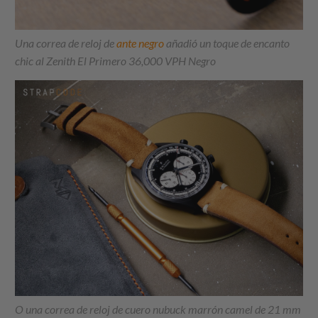
Una correa de reloj de
ante negro
añadió un toque de encanto
chic al Zenith El Primero 36,000 VPH Negro
O una correa de reloj de cuero nubuck marrón camel de 21 mm