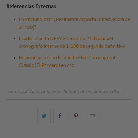
Referencias Externas
En Profundidad: ¿Realmente importa la frecuencia de
un reloj?
Insider: Zenith DEFY El Primero 21 Titanio.El
cronógrafo interno de 1/100 de segundo definitivo
Revisión práctica del Zenith Elite Chronograph
Classic (El Primero) en oro
Escrito por Victor, imágenes de Toni y otros como se indica
Comparte
Comparte
Compartir
Email
esto
esto
esto
this
en
en
en
to