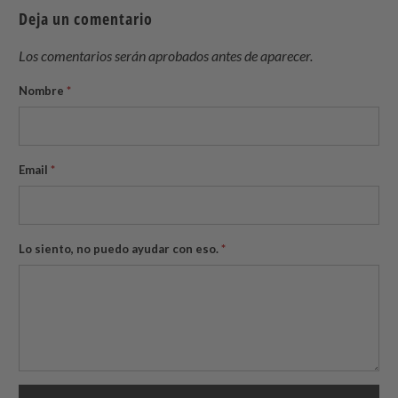
Twitter
Facebook
Pinterest
a
Deja un comentario
friend
Los comentarios serán aprobados antes de aparecer.
Nombre
*
Email
*
Lo siento, no puedo ayudar con eso.
*