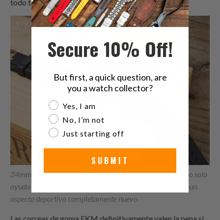
todo tipo de condiciones climáticas difíciles.
Secure 10% Off!
But first, a quick question, are
you a watch collector?
Are you a watch collector?
Yes, I am
No, I’m not
Just starting off
SUBMIT
24mm
Negro
FKM08A en Seiko Landmaster-SBEJ003 no solo
ayuda a reducir el peso, sino que le da a este reloj cinético un
aspecto deportivo completamente nuevo.
Las correas de goma FKM definitivamente valen la pena si