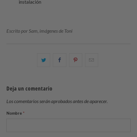
instalación
Escrito por Sam, imágenes de Toni
Comparte
Comparte
Compartir
Email
esto
esto
esto
this
en
en
en
to
Twitter
Facebook
Pinterest
a
Deja un comentario
friend
Los comentarios serán aprobados antes de aparecer.
Nombre
*