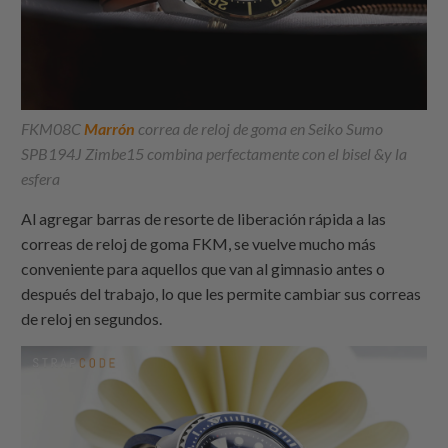
FKM08C
Marrón
correa de reloj de goma en Seiko Sumo
SPB194J Zimbe15 combina perfectamente con el bisel &y la
esfera
Al agregar barras de resorte de liberación rápida a las
correas de reloj de goma FKM, se vuelve mucho más
conveniente para aquellos que van al gimnasio antes o
después del trabajo, lo que les permite cambiar sus correas
de reloj en segundos.