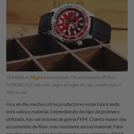
FKM08A en
Negro
emparejando Citizen Godzilla SP Red
NY0080-21Z con color negro en lugar de rojo, resalta más la
esfera roja
Hoy en día, muchos otros productores están fabricando
este valioso material. Dependiendo del tipo de polímero
utilizado, hay variaciones de goma FKM. Cuanto mayor sea
el contenido de flúor, más resistente será el material. Para
aquellos que no están familiarizados con el término 'FKM',