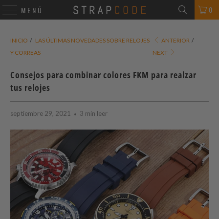
0
MENÚ
INICIO
/
LAS ÚLTIMAS NOVEDADES SOBRE RELOJES
ANTERIOR
/
Y CORREAS
NEXT
Consejos para combinar colores FKM para realzar
tus relojes
septiembre 29, 2021
3 min leer