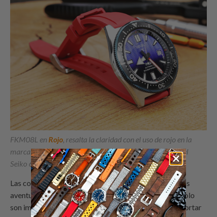
FKM08L en
Rojo
, resalta la claridad con el uso de rojo en la
marca de cuartos, así como en la manecilla de minutos del
Seiko 62MAS PADI SPB071
Las correas de goma FKM son muy populares entre los
aventureros al aire libre y los buceadores, ya que no solo
son impermeables, sino que están diseñadas para soportar