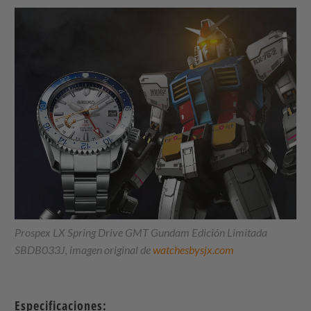
Prospex LX Spring Drive GMT Gundam Edición Limitada
SBDB033J, imagen original de
watchesbysjx.com
Especificaciones: