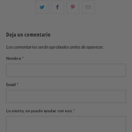
Comparte
Comparte
Compartir
Email
esto
esto
esto
this
en
en
en
to
Twitter
Facebook
Pinterest
a
Deja un comentario
friend
Los comentarios serán aprobados antes de aparecer.
Nombre
*
Email
*
Lo siento, no puedo ayudar con eso.
*