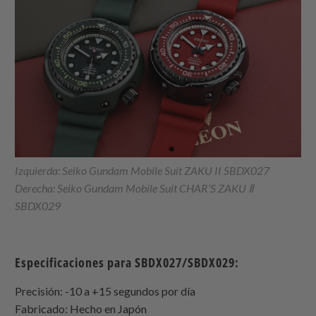
Izquierda: Seiko Gundam Mobile Suit ZAKU II SBDX027
Derecha: Seiko Gundam Mobile Suit CHAR’S ZAKU Ⅱ
SBDX029
Especificaciones para SBDX027/SBDX029:
Precisión: -10 a +15 segundos por día
Fabricado: Hecho en Japón