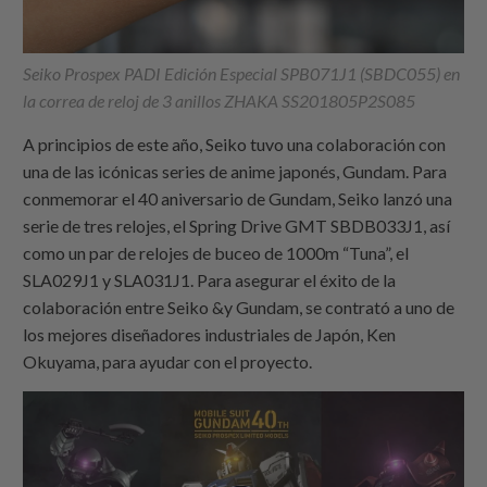
Seiko Prospex PADI Edición Especial SPB071J1 (SBDC055) en
la correa de reloj de 3 anillos ZHAKA SS201805P2S085
A principios de este año, Seiko tuvo una colaboración con
una de las icónicas series de anime japonés, Gundam. Para
conmemorar el 40 aniversario de Gundam, Seiko lanzó una
serie de tres relojes, el Spring Drive GMT SBDB033J1, así
como un par de relojes de buceo de 1000m “Tuna”, el
SLA029J1 y SLA031J1. Para asegurar el éxito de la
colaboración entre Seiko &y Gundam, se contrató a uno de
los mejores diseñadores industriales de Japón, Ken
Okuyama, para ayudar con el proyecto.