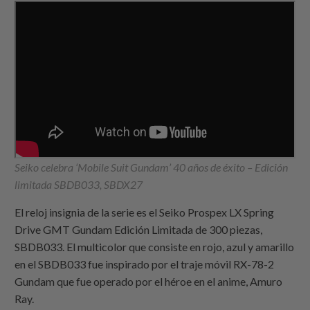
Seiko celebra ‘Mobile Suit Gundam’ 40 años de éxito – Edición
limitada SBDB033, SBDX27
El reloj insignia de la serie es el Seiko Prospex LX Spring
Drive GMT Gundam Edición Limitada de 300 piezas,
SBDB033. El multicolor que consiste en rojo, azul y amarillo
en el SBDB033 fue inspirado por el traje móvil RX-78-2
Gundam que fue operado por el héroe en el anime, Amuro
Ray.