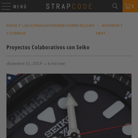
0
MENÚ
INICIO
/
LAS ÚLTIMAS NOVEDADES SOBRE RELOJES
ANTERIOR
/
Y CORREAS
NEXT
Proyectos Colaborativos con Seiko
diciembre 11, 2019
6 min leer