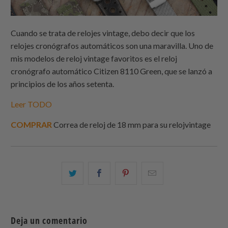
Cuando se trata de relojes vintage, debo decir que los
relojes cronógrafos automáticos son una maravilla. Uno de
mis modelos de reloj vintage favoritos es el reloj
cronógrafo automático Citizen 8110 Green, que se lanzó a
principios de los años setenta.
Leer TODO
COMPRAR
Correa de reloj de 18 mm para su reloj
vintage
Comparte
Comparte
Compartir
Email
esto
esto
esto
this
en
en
en
to
Twitter
Facebook
Pinterest
a
Deja un comentario
friend