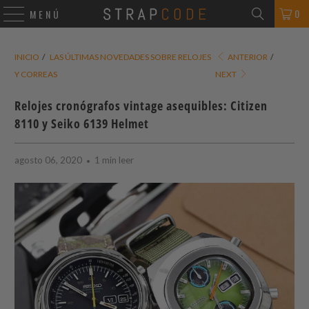
0
MENÚ
INICIO
/
LAS ÚLTIMAS NOVEDADES SOBRE RELOJES
ANTERIOR
/
Y CORREAS
NEXT
Relojes cronógrafos vintage asequibles: Citizen
8110 y Seiko 6139 Helmet
agosto 06, 2020
1 min leer