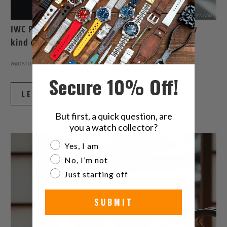
IWC Pilots Venturer Vertical Drive, a whole new
kind of space exploration watch
agosto 06, 2026
6 min leer
Secure 10% Off!
LEER MÁS
But first, a quick question, are
you a watch collector?
Are you a watch collector?
Yes, I am
No, I’m not
Just starting off
SUBMIT